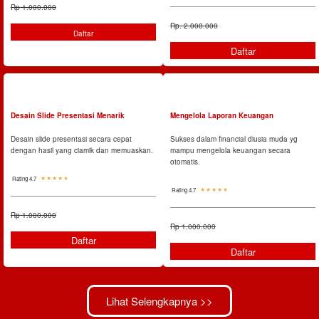
Rp 1.000.000
Rp. 2.000.000
Daftar
Daftar
Desain Slide Presentasi Menarik
Mengelola Laporan Keuangan
Desain slide presentasi secara cepat
Sukses dalam financial diusia muda yg
dengan hasil yang ciamik dan memuaskan.
mampu mengelola keuangan secara
otomatis.
Rating 4.7
☆
☆
☆
☆
☆
Rating 4.7
☆
☆
☆
☆
☆
Rp 1.000.000
Rp 1.000.000
Daftar
Daftar
Lihat Selengkapnya >>