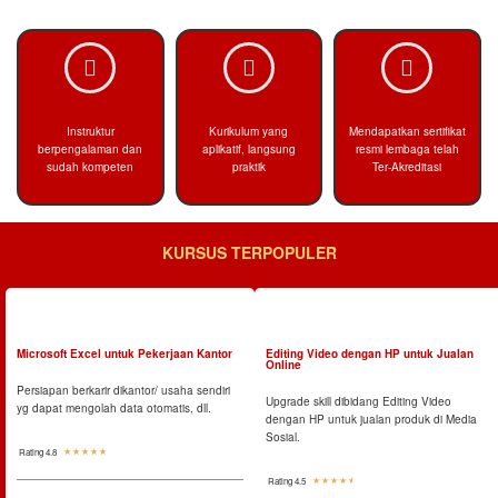
Instruktur
Kurikulum yang
Mendapatkan sertifikat
berpengalaman dan
aplikatif, langsung
resmi lembaga telah
sudah kompeten
praktik
Ter-Akreditasi
KURSUS TERPOPULER
Microsoft Excel untuk Pekerjaan Kantor
Editing Video dengan HP untuk Jualan
Online
Persiapan berkarir dikantor/ usaha sendiri
Upgrade skill dibidang Editing Video
yg dapat mengolah data otomatis, dll.
dengan HP untuk jualan produk di Media
Sosial.
Rating 4.8
☆
☆
☆
☆
☆
Rating 4.5
☆
☆
☆
☆
☆