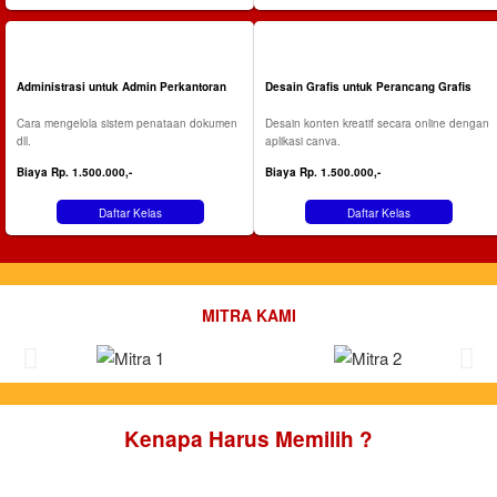
Administrasi untuk Admin Perkantoran
Desain Grafis untuk Perancang Grafis
Cara mengelola sistem penataan dokumen
Desain konten kreatif secara online dengan
dll.
aplikasi canva.
Biaya Rp. 1.500.000,-
Biaya Rp. 1.500.000,-
Daftar Kelas
Daftar Kelas
MITRA KAMI
Kenapa Harus Memilih ?