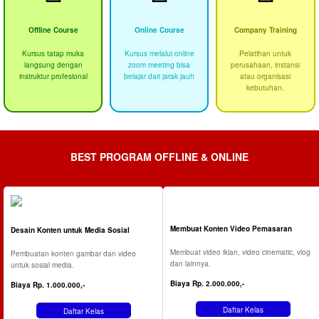
Offline Course
Online Course
Company Training
Kursus tatap muka
Kursus melalui online
Pelatihan untuk
langsung dengan
zoom meeting bisa
perusahaan, instansi
instruktur profesional
belajar dari jarak jauh
atau organisasi
kebutuhan.
BEST PROGRAM OFFLINE & ONLINE
Membuat Konten Video Pemasaran
Desain Konten untuk Media Sosial
Membuat video iklan, video cinematic, vlog
Pembuatan konten gambar dan video
dan lainnya.
untuk sosial media.
Biaya Rp. 2.000.000,-
Biaya Rp. 1.000.000,-
Daftar Kelas
Daftar Kelas